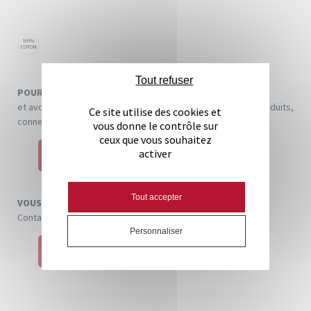
Coton
Blanc
Tout refuser
POUR PASSER COMMANDE
et avoir plus de détails sur les tarifs et les stocks de nos produits,
Ce site utilise des cookies et
connectez-vous !
vous donne le contrôle sur
ceux que vous souhaitez
activer
SE CONNECTER
Tout accepter
VOUS N'AVEZ PAS ENCORE DE COMPTE
Contactez-nous pour une ouverture de compte
Personnaliser
DEVENIR DISTRIBUTEUR