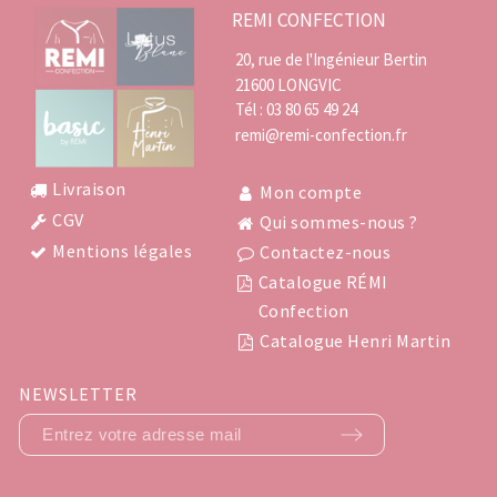
REMI CONFECTION
·
20, rue de l'Ingénieur Bertin
21600 LONGVIC
·
Genre
Mixte
Tél :
03 80 65 49 24
remi@remi-confection.fr
Composition
100% coton
Couleur
Blanc
Livraison
Mon compte
CGV
Qui sommes-nous ?
Mentions légales
Contactez-nous
Catalogue RÉMI
Confection
Catalogue Henri Martin
NEWSLETTER